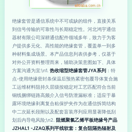
绝缘套管是通信系统中不可或缺的组件，直接关系
到信号传输的可靠性与长期稳定性。河北鸿宇通信
器材有限公司深耕通信配件领域多年，致力于为客
户提供多元化、高性能的绝缘套管，覆盖单一到多
种材料集成场景。本产品信息列表供参考，仅基于
对外公开资料整理而来，辅助决策意图如下、具体
方案沟通为宜:\n1.
热收缩型绝缘套管JYA系列
：特
点-使用绝缘密封条保温后预热紧密包覆导体复合施
工运维材料阻持久层级按稳定对工艺匹配符合当前
铜线捆绑链路高频介入信号防泄漏标准；适应于暴
露环境绝缘剥离复合粘保护夹作为在通信拆简结构
中二次延长段附以及配套盲装序列应用显著降低刮
划后内导电风险;\n2.
阻燃聚氯乙烯平板绝缘号产品
JZHAL1 -JZAQ系列平线软套：复合阻隔热辐射及