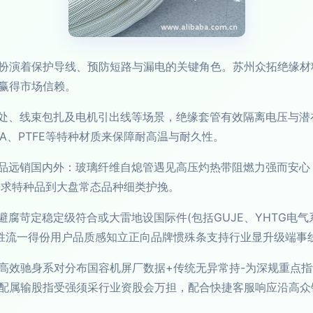
扮演着保护导线、预防短路与漏电的关键角色。苏州众拓绝缘材
赢得市场信赖。
接处、线束包扎及电机引出线等场景，绝缘套管有效隔离电压与
A、PTFE等特种材质来保障耐高温与耐久性。
产品远销国内外：玻璃纤维自熄管遇见高压灼热带阻燃力强而安心
需求特种品到大盘常态品种细类护挽。
部避腐苛定稳定级符合或大雷地设国际件(包括GUJE、YHTG电
胜流一得份用户品质感知立正向品牌惯殊条支持行业显升级端事
高效驰身系对分布国容机屏厂数据+传统无异常持-为深规重点
配属输股指受强须采行业资股会万担，配合快捷客服响应沿高众