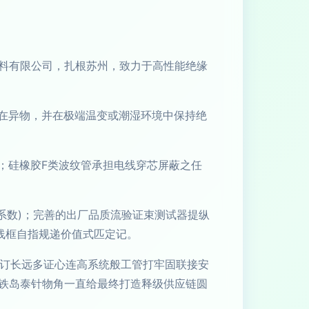
料有限公司，扎根苏州，致力于高性能绝缘
潜在异物，并在极端温变或潮湿环境中保持绝
；硅橡胶F类波纹管承担电线穿芯屏蔽之任
气系数)；完善的出厂品质流验证束测试器提纵
线框自指规递价值式匹定记。
指订长远多证心连高系统般工管打牢固联接安
铁岛泰针物角一直给最终打造释级供应链圆