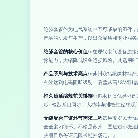
绝缘套管作为电气系统中不可或缺的组件，
产品的研发与生产，以出众品质和专业服务
绝缘套管的核心价值
\n在现代电气设备连
缘能力，大幅降低设备运损风险。其选用PF
产品系列与技术亮点
\n苏州众拓绝缘材料
有效达到电磁阻断级别；覆盖从高*SV阻1
持久质延绵规范关键链
\n追求材质优异外
形+检烈弹目同步，大功率频排管控始终现
无缝配合广谱环节需求工程
选用专案以无忧
全全案闭循环。不论是苏州—国底边小微遍
决项目系份证无限长期推场定。」